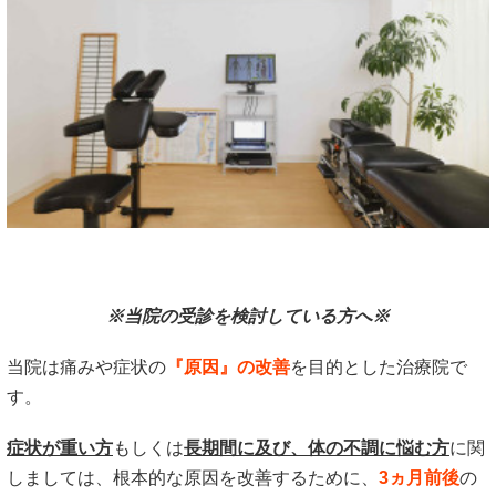
※当院の受診を検討している方へ※
当院は痛みや症状の
『原因』の改善
を目的とした治療院で
す。
症状が重い方
もしくは
長期間に及び、体の不調に悩む方
に関
しましては、根本的な原因を改善するために、
3ヵ月前後
の