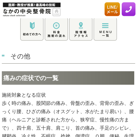
その他
痛みの症状での一覧
施術対象となる症状
歩く時の痛み、股関節の痛み、骨盤の歪み、背骨の歪み、ぎ
っくり腰、ひざの痛み（オスグット、水がたまり易い）、腰
痛（ヘルニアと診断された方から、狭窄症、慢性痛の方ま
で）、四十肩、五十肩、肩こり、首の痛み、手足のシビレ、
腱鞘炎、冷え性、不眠症、捻挫、側湾症、Ｏ脚、便秘、生理