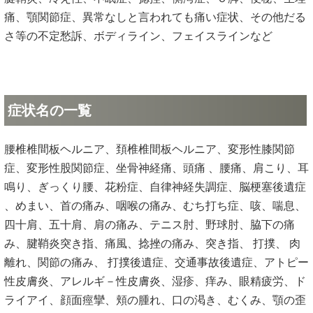
痛、顎関節症、異常なしと言われても痛い症状、その他だる
さ等の不定愁訴、ボディライン、フェイスラインなど
症状名の一覧
腰椎椎間板ヘルニア、頚椎椎間板ヘルニア、変形性膝関節
症、変形性股関節症、坐骨神経痛、頭痛 、腰痛、肩こり、耳
鳴り、ぎっくり腰、花粉症、自律神経失調症、脳梗塞後遺症
、めまい、首の痛み、咽喉の痛み、むち打ち症、咳、喘息、
四十肩、五十肩、肩の痛み、テニス肘、野球肘、脇下の痛
み、腱鞘炎突き指、痛風、捻挫の痛み、突き指、 打撲、 肉
離れ、関節の痛み、 打撲後遺症、交通事故後遺症、アトピー
性皮膚炎、アレルギ－性皮膚炎、湿疹、痒み、眼精疲労、ド
ライアイ、顔面痙攣、頬の腫れ、口の渇き、むくみ、顎の歪