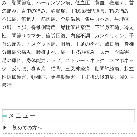
み、顎関節症、パーキンソン病、低血圧、貧血、寝違え、首
の痛み、背中の痛み、静脈瘤、甲状腺機能障害、指の痛み、
不眠症、無気力、筋肉痛、全身倦怠、集中力不足、生理痛、
Ｏ脚、Ｘ脚、脊椎側彎症、脊柱管狭窄症、下半身不随、冷え
性、関節リウマチ、疲労回復、内臓不調、ガングリオン、手
首の痛み、オスグット病、肘痛、手足の痺れ、成長痛、脊椎
分離症の痛み、腰椎すべり症、下肢の痛み、スポーツ障害、
足の痺れ、身体能力アップ、ストレートネック、スマホネッ
ク、反り腰、巻き肩、猫背、三叉神経痛、肋間神経痛、起立
性調節障害、頚椎症、更年期障害、手術後の後遺症、間欠性
跛行
メニュー
初めての方へ