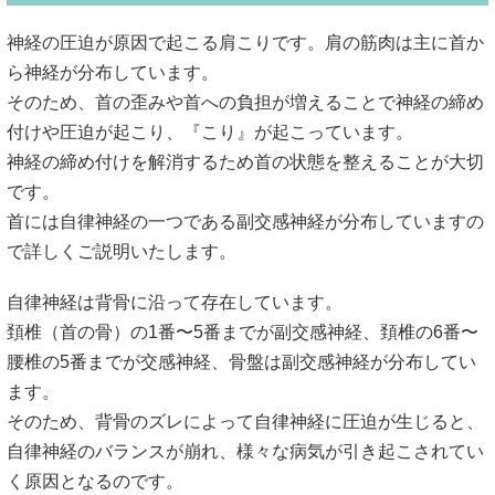
神経の圧迫が原因で起こる肩こりです。肩の筋肉は主に首か
ら神経が分布しています。
そのため、首の歪みや首への負担が増えることで神経の締め
付けや圧迫が起こり、『こり』が起こっています。
神経の締め付けを解消するため首の状態を整えることが大切
です。
首には自律神経の一つである副交感神経が分布していますの
で詳しくご説明いたします。
自律神経は背骨に沿って存在しています。
頚椎（首の骨）の1番〜5番までが副交感神経、頚椎の6番〜
腰椎の5番までが交感神経、骨盤は副交感神経が分布してい
ます。
そのため、背骨のズレによって自律神経に圧迫が生じると、
自律神経のバランスが崩れ、様々な病気が引き起こされてい
く原因となるのです。