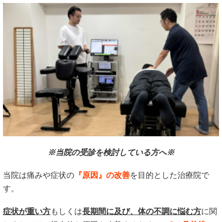
※当院の受診を検討している方へ※
当院は痛みや症状の
『原因』の改善
を目的とした治療院で
す。
症状が重い方
もしくは
長期間に及び、体の不調に悩む方
に関